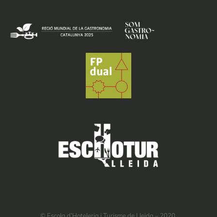
© Escola d’Hoteleria i Turisme de Lleida – 2020.