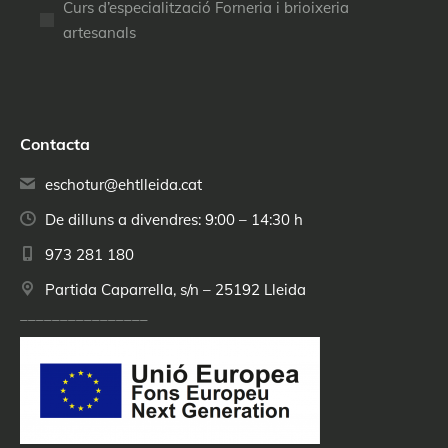
Curs d’especialització Forneria i brioixeria
artesanals
Contacta
eschotur@ehtlleida.cat
De dilluns a divendres: 9:00 – 14:30 h
973 281 180
Partida Caparrella, s/n – 25192 Lleida
________________