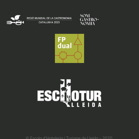
© Escola d’Hoteleria i Turisme de Lleida – 2020.