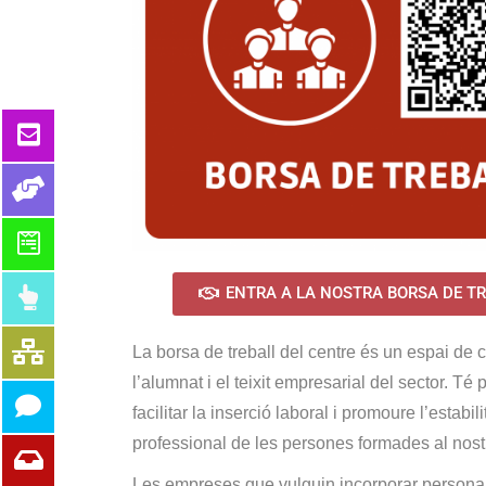
ENTRA A LA NOSTRA BORSA DE T
La borsa de treball del centre és un espai de 
l’alumnat i el teixit empresarial del sector. Té 
facilitar la inserció laboral i promoure l’estabili
professional de les persones formades al nost
Les empreses que vulguin incorporar personal 