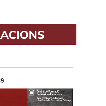
RACIONS
is