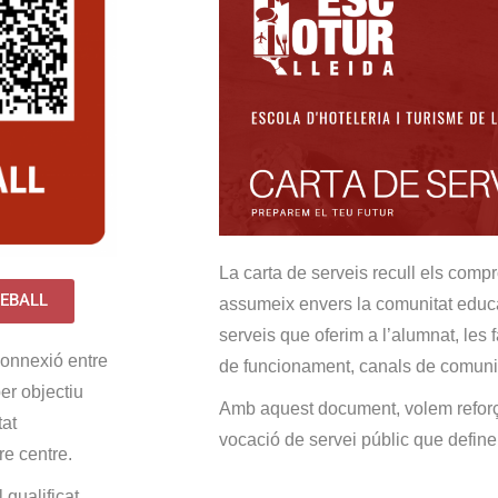
La carta de serveis recull els comp
REBALL
assumeix envers la comunitat educati
serveis que oferim a l’alumnat, les f
connexió entre
de funcionament, canals de comuni
per objectiu
Amb aquest document, volem reforçar
tat
vocació de servei públic que definei
re centre.
qualificat