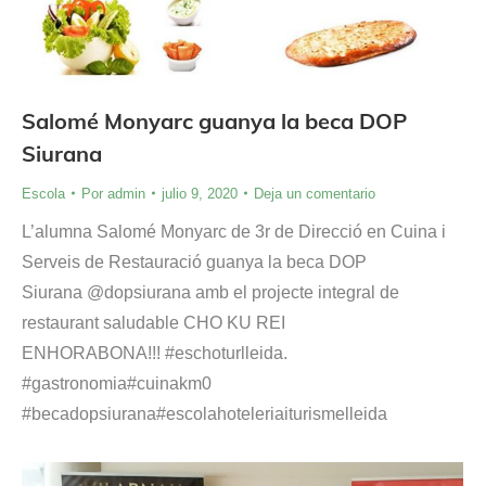
Salomé Monyarc guanya la beca DOP
Siurana
Escola
Por
admin
julio 9, 2020
Deja un comentario
L’alumna Salomé Monyarc de 3r de Direcció en Cuina i
Serveis de Restauració guanya la beca DOP
Siurana @dopsiurana amb el projecte integral de
restaurant saludable CHO KU REI
ENHORABONA!!! #eschoturlleida.
#gastronomia#cuinakm0
#becadopsiurana#escolahoteleriaiturismelleida