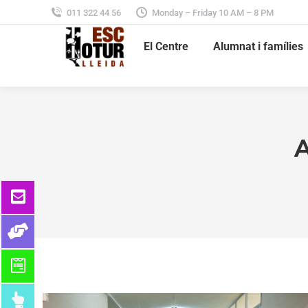
011 322 44 56
Monday – Friday 10 AM – 8 PM
El Centre
Alumnat i famílies
A