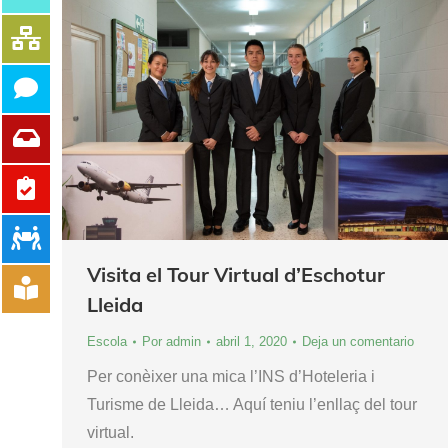
Visita el Tour Virtual d’Eschotur
Lleida
Escola
Por
admin
abril 1, 2020
Deja un comentario
Per conèixer una mica l’INS d’Hoteleria i
Turisme de Lleida… Aquí teniu l’enllaç del tour
virtual.