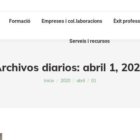
Formació
Empreses i col.laboracions
Èxit profess
Serveis i recursos
rchivos diarios:
abril 1, 20
Estás aquí:
Inicio
2020
abril
01